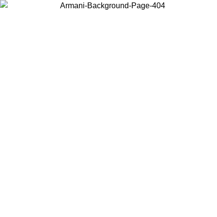
Wählen Sie das Land, in dem Sie sich befinden, um lokale Inhalte zu
sehen und online zu kaufen.
Land/Region
Weiter
United States
Melden sie sich bei ihrem konto an, um kostenlosen versand für bestellunge
über 150€ zu erhalten