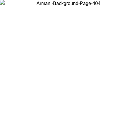
Wählen Sie das Land, in dem Sie sich befinden, um lokale Inhalte zu
sehen und online zu kaufen.
Land/Region
Weiter
United States
Melden sie sich bei ihrem konto an, um kostenlosen versand für bestellunge
über 150€ zu erhalten