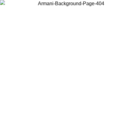
Wählen Sie das Land, in dem Sie sich befinden, um lokale Inhalte zu
sehen und online zu kaufen.
Land/Region
Weiter
United States
Melden sie sich bei ihrem konto an, um kostenlosen versand für bestellunge
über 150€ zu erhalten