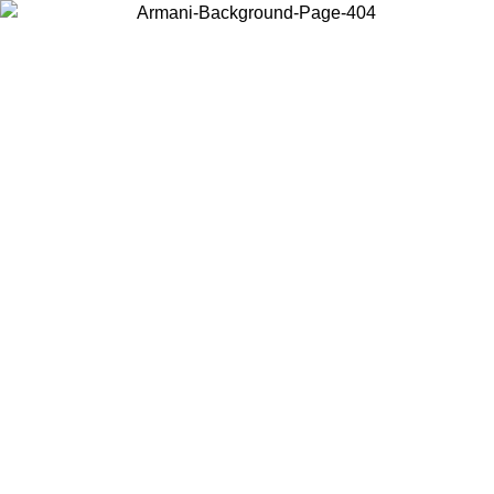
Wählen Sie das Land, in dem Sie sich befinden, um lokale Inhalte zu
sehen und online zu kaufen.
Land/Region
Weiter
United States
Melden sie sich bei ihrem konto an, um kostenlosen versand für bestellunge
über 150€ zu erhalten