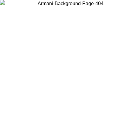
Wählen Sie das Land, in dem Sie sich befinden, um lokale Inhalte zu
sehen und online zu kaufen.
Land/Region
Weiter
United States
Melden sie sich bei ihrem konto an, um kostenlosen versand für bestellunge
über 150€ zu erhalten