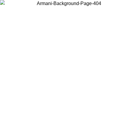
Wählen Sie das Land, in dem Sie sich befinden, um lokale Inhalte zu
sehen und online zu kaufen.
Land/Region
Weiter
United States
Melden sie sich bei ihrem konto an, um kostenlosen versand für bestellunge
über 150€ zu erhalten