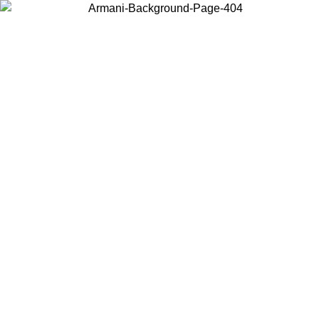
Wählen Sie das Land, in dem Sie sich befinden, um lokale Inhalte zu
sehen und online zu kaufen.
Land/Region
Weiter
United States
Melden sie sich bei ihrem konto an, um kostenlosen versand für bestellunge
über 150€ zu erhalten