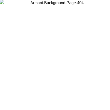
Wählen Sie das Land, in dem Sie sich befinden, um lokale Inhalte zu
sehen und online zu kaufen.
Land/Region
Weiter
United States
Melden sie sich bei ihrem konto an, um kostenlosen versand für bestellunge
über 150€ zu erhalten