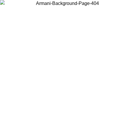
Wählen Sie das Land, in dem Sie sich befinden, um lokale Inhalte zu
sehen und online zu kaufen.
Land/Region
Weiter
United States
Melden sie sich bei ihrem konto an, um kostenlosen versand für bestellunge
über 150€ zu erhalten