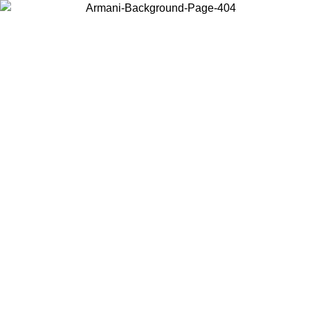
Wählen Sie das Land, in dem Sie sich befinden, um lokale Inhalte zu
sehen und online zu kaufen.
Land/Region
Weiter
United States
Melden sie sich bei ihrem konto an, um kostenlosen versand für bestellunge
über 150€ zu erhalten