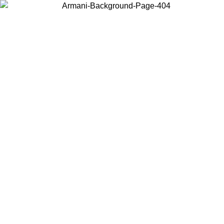
Wählen Sie das Land, in dem Sie sich befinden, um lokale Inhalte zu
sehen und online zu kaufen.
Land/Region
Weiter
United States
Melden sie sich bei ihrem konto an, um kostenlosen versand für bestellunge
über 150€ zu erhalten