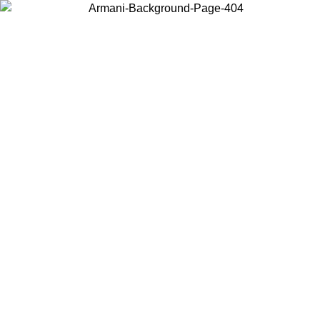
Wählen Sie das Land, in dem Sie sich befinden, um lokale Inhalte zu
sehen und online zu kaufen.
Land/Region
Weiter
United States
Melden sie sich bei ihrem konto an, um kostenlosen versand für bestellunge
über 150€ zu erhalten