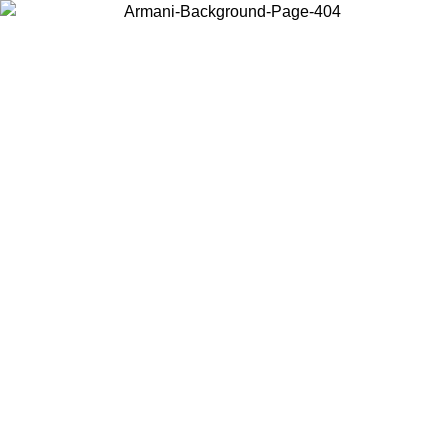
Wählen Sie das Land, in dem Sie sich befinden, um lokale Inhalte zu
sehen und online zu kaufen.
Land/Region
Weiter
United States
Melden sie sich bei ihrem konto an, um kostenlosen versand für bestellunge
über 150€ zu erhalten