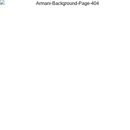
Wählen Sie das Land, in dem Sie sich befinden, um lokale Inhalte zu
sehen und online zu kaufen.
Land/Region
Weiter
United States
Melden sie sich bei ihrem konto an, um kostenlosen versand für bestellunge
über 150€ zu erhalten