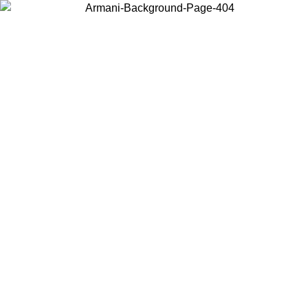
Wählen Sie das Land, in dem Sie sich befinden, um lokale Inhalte zu
sehen und online zu kaufen.
Land/Region
Weiter
United States
Melden sie sich bei ihrem konto an, um kostenlosen versand für bestellunge
über 150€ zu erhalten