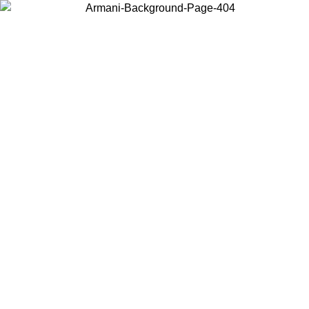
Wählen Sie das Land, in dem Sie sich befinden, um lokale Inhalte zu
sehen und online zu kaufen.
Land/Region
Weiter
United States
Melden sie sich bei ihrem konto an, um kostenlosen versand für bestellunge
über 150€ zu erhalten