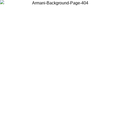
Wählen Sie das Land, in dem Sie sich befinden, um lokale Inhalte zu
sehen und online zu kaufen.
Land/Region
Weiter
United States
Melden sie sich bei ihrem konto an, um kostenlosen versand für bestellunge
über 150€ zu erhalten