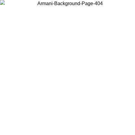
Wählen Sie das Land, in dem Sie sich befinden, um lokale Inhalte zu
sehen und online zu kaufen.
Land/Region
Weiter
United States
Melden sie sich bei ihrem konto an, um kostenlosen versand für bestellunge
über 150€ zu erhalten