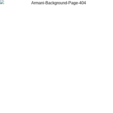
Wählen Sie das Land, in dem Sie sich befinden, um lokale Inhalte zu
sehen und online zu kaufen.
Land/Region
Weiter
United States
Melden sie sich bei ihrem konto an, um kostenlosen versand für bestellunge
über 150€ zu erhalten