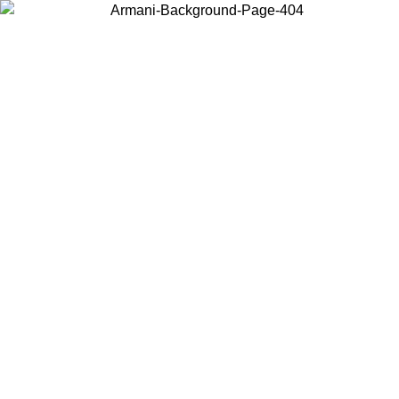
Wählen Sie das Land, in dem Sie sich befinden, um lokale Inhalte zu
sehen und online zu kaufen.
Land/Region
Weiter
United States
Melden sie sich bei ihrem konto an, um kostenlosen versand für bestellunge
über 150€ zu erhalten