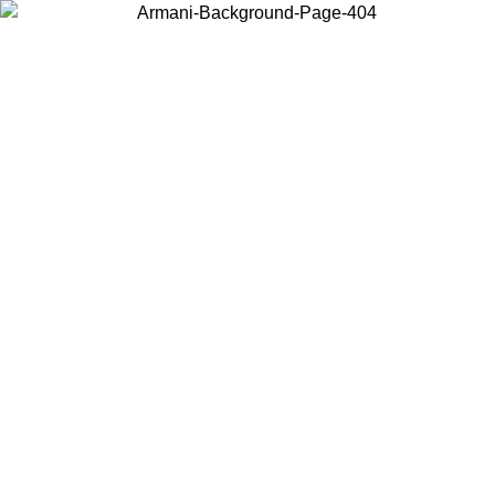
Wählen Sie das Land, in dem Sie sich befinden, um lokale Inhalte zu
sehen und online zu kaufen.
Land/Region
Weiter
United States
Melden sie sich bei ihrem konto an, um kostenlosen versand für bestellunge
über 150€ zu erhalten