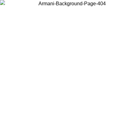
Wählen Sie das Land, in dem Sie sich befinden, um lokale Inhalte zu
sehen und online zu kaufen.
Land/Region
Weiter
United States
Melden sie sich bei ihrem konto an, um kostenlosen versand für bestellunge
über 150€ zu erhalten