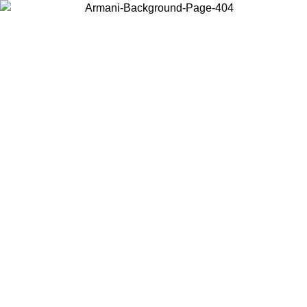
Wählen Sie das Land, in dem Sie sich befinden, um lokale Inhalte zu
sehen und online zu kaufen.
Land/Region
Weiter
United States