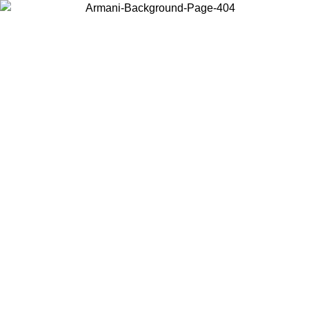
Wählen Sie das Land, in dem Sie sich befinden, um lokale Inhalte zu
sehen und online zu kaufen.
Land/Region
Weiter
United States