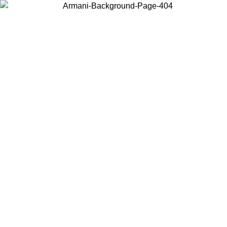
Wählen Sie das Land, in dem Sie sich befinden, um lokale Inhalte zu
sehen und online zu kaufen.
Land/Region
Weiter
United States