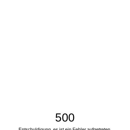
500
Entschuldigung, es ist ein Fehler aufgetreten.