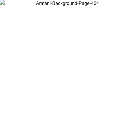
Wählen Sie das Land, in dem Sie sich befinden, um lokale Inhalte zu
sehen und online zu kaufen.
Land/Region
Weiter
United States