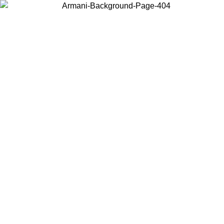
Wählen Sie das Land, in dem Sie sich befinden, um lokale Inhalte zu
sehen und online zu kaufen.
Land/Region
Weiter
United States