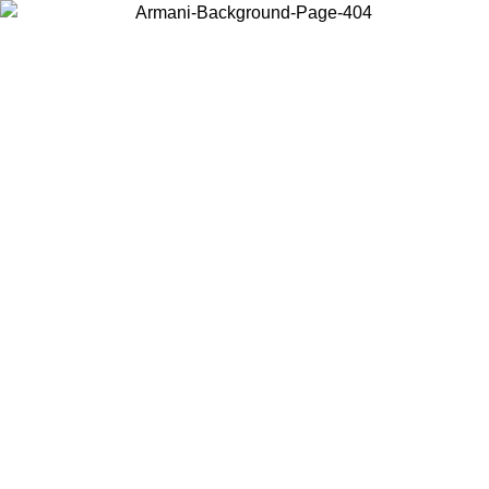
Wählen Sie das Land, in dem Sie sich befinden, um lokale Inhalte zu
sehen und online zu kaufen.
Land/Region
Weiter
United States
ONLINE EXCLUSIVE PROMO BIS ZUM 30.08.2026