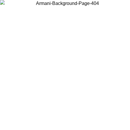
Wählen Sie das Land, in dem Sie sich befinden, um lokale Inhalte zu
sehen und online zu kaufen.
Land/Region
Weiter
United States
Melden sie sich bei ihrem konto an, um ko
IS ZUM 30.08.2026
bestellungen über 140 CHF zu