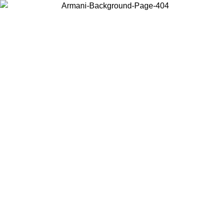
Wählen Sie das Land, in dem Sie sich befinden, um lokale Inhalte zu
sehen und online zu kaufen.
Land/Region
Weiter
United States
Melden sie sich bei ihrem konto an, um kostenlosen ver
30.08.2026
bestellungen über 140 CHF zu erhalten