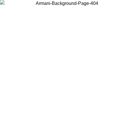
Wählen Sie das Land, in dem Sie sich befinden, um lokale Inhalte zu
sehen und online zu kaufen.
Land/Region
Weiter
United States
Melden sie sich bei ihrem konto an, um kostenlosen versand fü
08.2026
bestellungen über 140 CHF zu erhalten