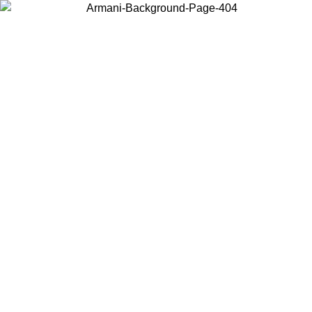
Wählen Sie das Land, in dem Sie sich befinden, um lokale Inhalte zu
sehen und online zu kaufen.
Land/Region
Weiter
United States
Melden sie sich bei ihrem konto an, um kostenlosen versand
.08.2026
bestellungen über 140 CHF zu erhalten