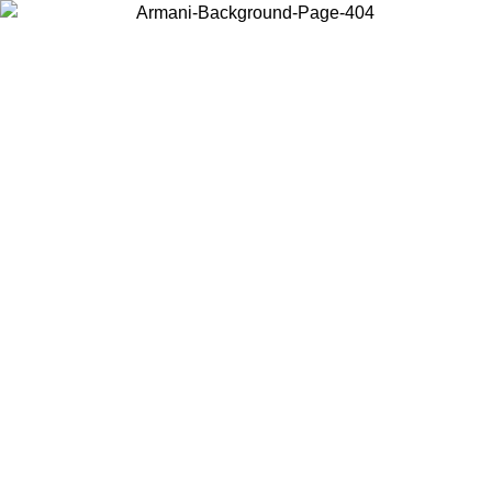
Wählen Sie das Land, in dem Sie sich befinden, um lokale Inhalte zu
sehen und online zu kaufen.
Land/Region
Weiter
United States
Melden sie sich bei ihrem konto an, um kostenlosen versand für
bestellungen über 140 CHF zu erhalten