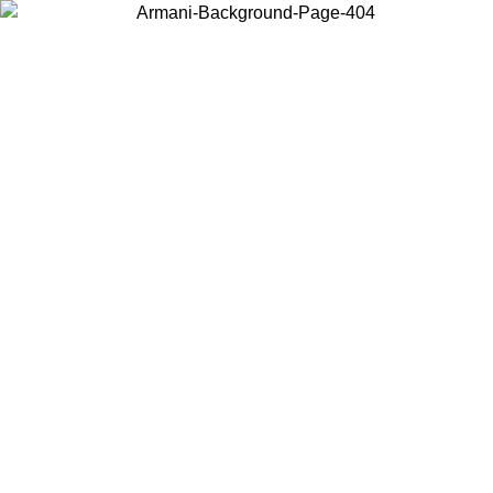
Wählen Sie das Land, in dem Sie sich befinden, um lokale Inhalte zu
sehen und online zu kaufen.
Land/Region
Weiter
United States
Melden sie sich bei ihrem konto an, um kostenlosen versand für
26
bestellungen über 140 CHF zu erhalten