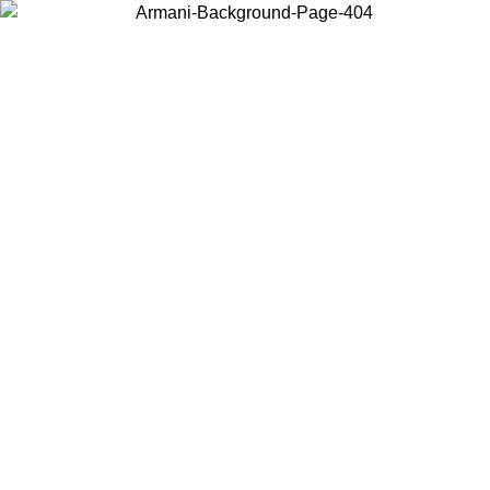
Wählen Sie das Land, in dem Sie sich befinden, um lokale Inhalte zu
sehen und online zu kaufen.
Land/Region
Weiter
United States
Melden sie sich bei ihrem konto an, um kostenlosen versand für
026
bestellungen über 140 CHF zu erhalten