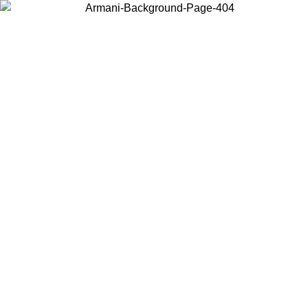
Wählen Sie das Land, in dem Sie sich befinden, um lokale Inhalte zu
sehen und online zu kaufen.
Land/Region
Weiter
United States
ONLINE EXCLUSIVE PROMO BIS ZUM 30.08.2026