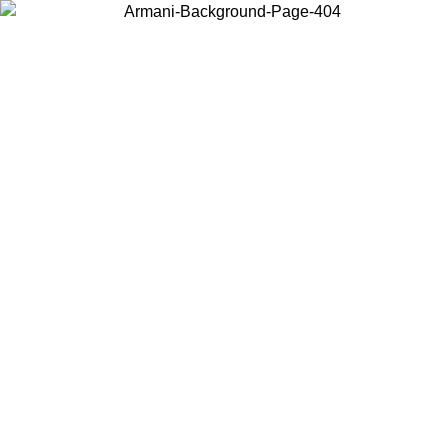
Wählen Sie das Land, in dem Sie sich befinden, um lokale Inhalte zu
sehen und online zu kaufen.
Land/Region
Weiter
United States
Melden sie sich bei ihrem konto an, um ko
IS ZUM 30.08.2026
bestellungen über 140 CHF zu