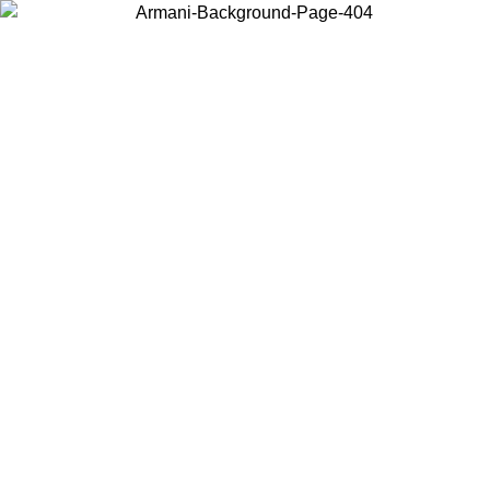
Wählen Sie das Land, in dem Sie sich befinden, um lokale Inhalte zu
sehen und online zu kaufen.
Land/Region
Weiter
United States