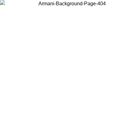
Wählen Sie das Land, in dem Sie sich befinden, um lokale Inhalte zu
sehen und online zu kaufen.
Land/Region
Weiter
United States
Melden sie sich bei ihrem konto an, um kostenlosen versand für bestellunge
über 140 CHF zu erhalten