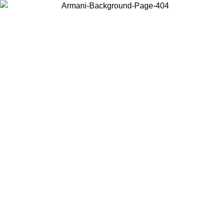
Wählen Sie das Land, in dem Sie sich befinden, um lokale Inhalte zu
sehen und online zu kaufen.
Land/Region
Weiter
United States
Melden sie sich bei ihrem konto an, um kostenlosen versand für
bestellungen über 140 CHF zu erhalten