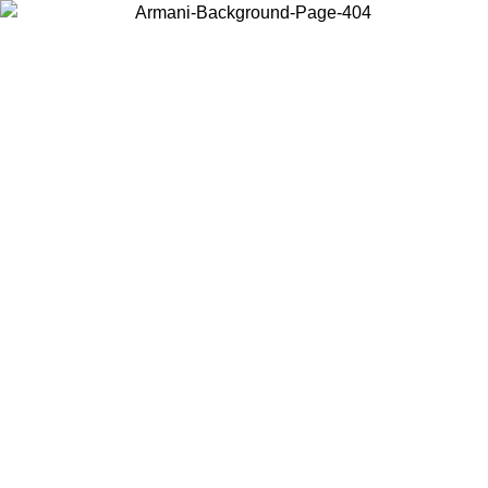
Wählen Sie das Land, in dem Sie sich befinden, um lokale Inhalte zu
sehen und online zu kaufen.
Land/Region
Weiter
United States
Melden sie sich bei ihrem konto an, um kostenlosen versand für
bestellungen über 140 CHF zu erhalten