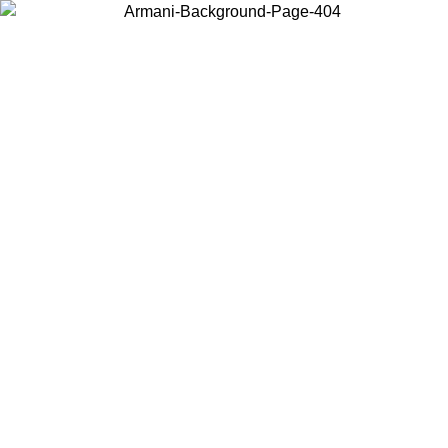
Wählen Sie das Land, in dem Sie sich befinden, um lokale Inhalte zu
sehen und online zu kaufen.
Land/Region
Weiter
United States
ONLINE EXCLUSIVE PROMO
BIS ZUM 02.09.26