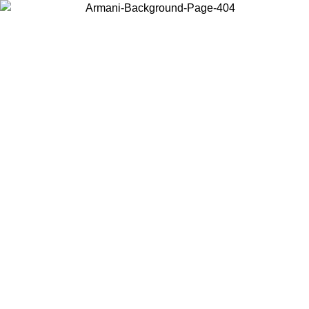
Wählen Sie das Land, in dem Sie sich befinden, um lokale Inhalte zu
sehen und online zu kaufen.
Land/Region
Weiter
United States
Melden sie sich bei ihrem konto an, um kostenlosen versand für
bestellungen über 140 CHF zu erhalten