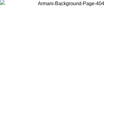
Wählen Sie das Land, in dem Sie sich befinden, um lokale Inhalte zu
sehen und online zu kaufen.
Land/Region
Weiter
United States
Melden sie sich bei ihrem konto an, um kostenlosen versand für
bestellungen über 140 CHF zu erhalten