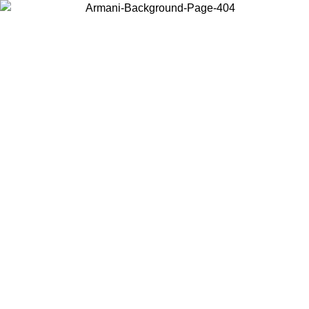
Wählen Sie das Land, in dem Sie sich befinden, um lokale Inhalte zu
sehen und online zu kaufen.
Land/Region
Weiter
United States
Melden sie sich bei ihrem konto an, um kostenlosen versand für
bestellungen über 140 CHF zu erhalten