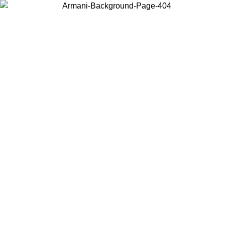
Wählen Sie das Land, in dem Sie sich befinden, um lokale Inhalte zu
sehen und online zu kaufen.
Land/Region
Weiter
United States
Melden sie sich bei ihrem konto an, um kostenlosen versand 
.09.26
bestellungen über 140 CHF zu erhalten