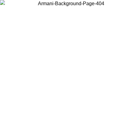
Wählen Sie das Land, in dem Sie sich befinden, um lokale Inhalte zu
sehen und online zu kaufen.
Land/Region
Weiter
United States
Melden sie sich bei ihrem konto an, um k
IS ZUM 02.09.26
bestellungen über 140 CHF zu