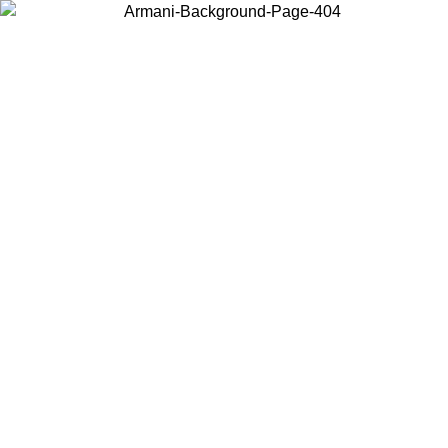
Wählen Sie das Land, in dem Sie sich befinden, um lokale Inhalte zu
sehen und online zu kaufen.
Land/Region
Weiter
United States
Melden sie sich bei ihrem konto an, um kostenlose
UM 02.09.26
bestellungen über 140 CHF zu erhalte