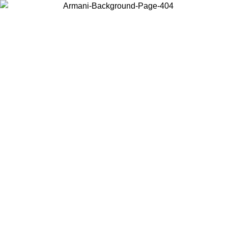
Wählen Sie das Land, in dem Sie sich befinden, um lokale Inhalte zu
sehen und online zu kaufen.
Land/Region
Weiter
United States
Melden sie sich bei ihrem konto an, um kostenlosen versand für
bestellungen über 140 CHF zu erhalten